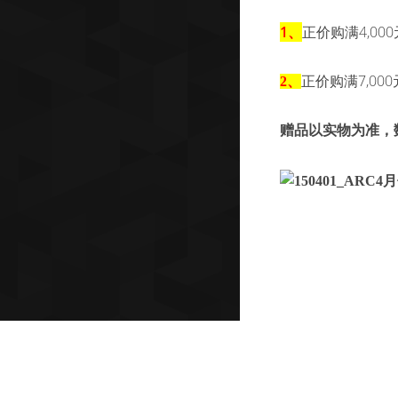
1、
4,000
正价购满
7,000
2、
正价购满
赠品以实物为准，