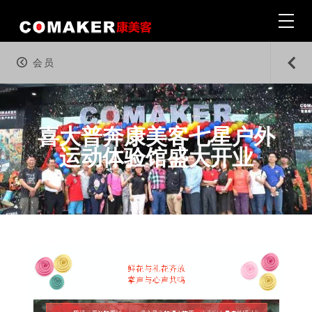
会员
首页 · Home
|
喜大普奔康美客七星户外
运动体验馆盛大开业
户外 · Outdoor
|
旅行 · Travel & Adventures
|
生活 · Wine & Lifestyle