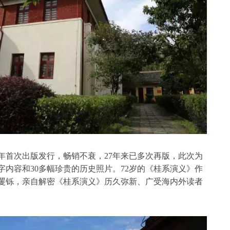
8年首次出版发行，畅销不衰，27年来已多次再版，此次为
字内容和30多幅珍贵的历史照片。72岁的《桂系演义》作
矍铄，亲自解密《桂系演义》历久弥新、广受海内外读者