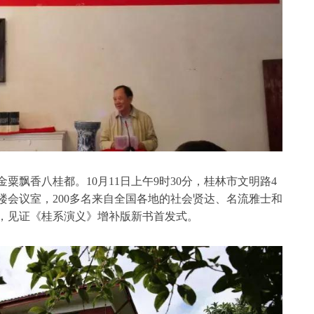
粟飘香八桂都。10月11日上午9时30分，桂林市文明路4
楼会议室，200多名来自全国各地的社会贤达、名流雅士和
，见证《桂系演义》增补版新书首发式。