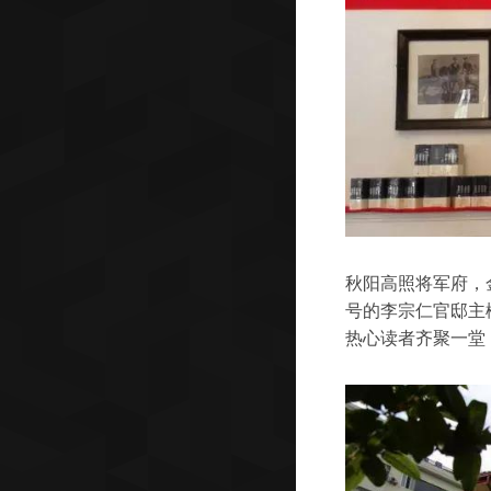
秋阳高照将军府，金
号的李宗仁官邸主
热心读者齐聚一堂