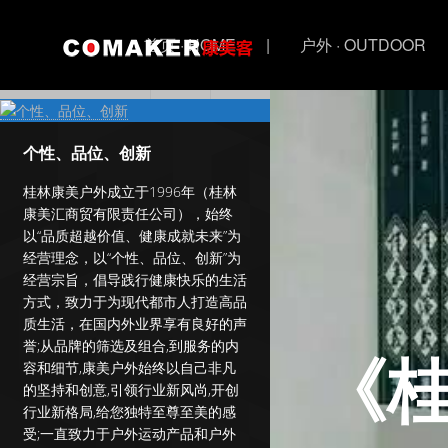
首页 · HOME
|
户外 · OUTDOOR
生活
个性、品位、创新
桂林康美户外成立于1996年（桂林
康美汇商贸有限责任公司），始终
以“品质超越价值、健康成就未来”为
经营理念，以“个性、品位、创新”为
经营宗旨，倡导践行健康快乐的生活
方式，致力于为现代都市人打造高品
质生活，在国内外业界享有良好的声
誉;从品牌的筛选及组合,到服务的内
《
容和细节,康美户外始终以自己非凡
的坚持和创意,引领行业新风尚,开创
行业新格局,给您独特至尊至美的感
受;一直致力于户外运动产品和户外