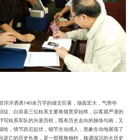
部洋洋洒洒140余万字的雄文巨著，场面宏大，气势夺
绍竑、白崇喜三位桂系主要将领贯穿始终，以客观严谨的
抒写桂系军队的兴衰历程，既有历史走向的脉络勾画，又
描绘，情节跌宕起伏，细节生动感人，形象生动地展现了
兴逆亡的历史长卷，是一部视角独特，格调深沉的大历史