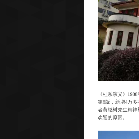
《桂系演义》198
第6版，新增4万多
者黄继树先生精神
欢迎的原因。