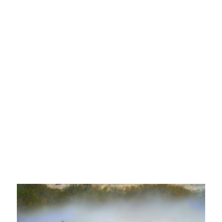
|
会员 · Membership