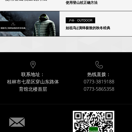
使用登山杖正确方法
户外 · OUTDOOR
始祖鸟‖演绎极致的秋冬经典
联系地址：
热线直拨：
桂林市七星区穿山东路体
0773-3819188
育馆北楼首层
0773-5865358