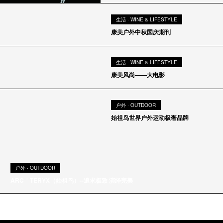
|
生活 · WINE & LIFESTYLE
会员 · Membership
康美户外中秋国庆期刊
生活 · WINE & LIFESTYLE
康美风尚——大电影
户外 · OUTDOOR
始祖鸟世界户外运动极奢品牌
户外 · OUTDOOR
ARC＇TERYX（始祖鸟）--追求极致 演绎完美