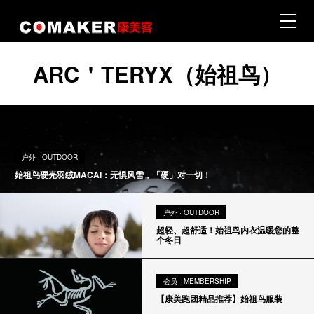
ARC＇TERYX（始祖鸟）
首页 · Home
|
户外 · Outdoor
户外 · OUTDOOR
始祖鸟硬壳羽绒MACAI：无惧风雪，「硬」对一切！
|
户外 · OUTDOOR
旅行 · Travel & Adventures
超轻、超舒适！始祖鸟内衣温暖您的整
个冬日
|
生活 · Wine & Lifestyle
会员 · MEMBERSHIP
【康美跑团精品推荐】始祖鸟服装