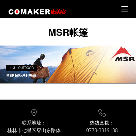
MSR帐篷
首页 · Home
|
户外 · Outdoor
户外 · OUTDOOR
MSR超轻系列帐篷
|
旅行 · Travel & Adventures
|
联系地址：
热线直拨：
生活 · Wine & Lifestyle
桂林市七星区穿山东路体
0773-3819188